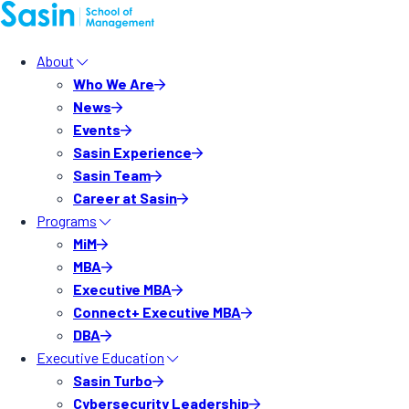
About
Who We Are
News
Events
Sasin Experience
Sasin Team
Career at Sasin
Programs
MiM
MBA
Executive MBA
Connect+ Executive MBA
DBA
Executive Education
Sasin Turbo
Cybersecurity Leadership